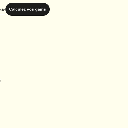
Calculez vos gains
pte
s